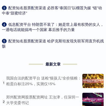
​配资知名股票配资渠道 必胜客“泰国日”以榴莲为媒 “链”动
3
中泰“甜蜜经济”
​低息配资平台 特朗普不装了：她是世上最有权势的女人，
4
一通电话就能搞垮一个国家 幕后推手的力量
​配资知名股票配资渠道 哈萨克斯坦发现失联军用直升机残
5
骸
最新文章
我国合法的配资平台 送检“狼孩儿”全价猫粮：
1
粗蛋白标注25%，实测仅15%
郑州配资网股票配资网址 王汝津，任深圳一
2
大学党委书记