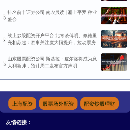
排名前十证券公司 南农晨读 | 塞上平罗 种业
3
盛会
线上炒股配资开户平台 北青谈傅明、佩德里
4
亮相苏超：赛事关注度大幅提升，拉动票房
山东股票配资公司 斯基拉：皮尔洛将成为意
5
大利新帅，预计周二发布官方声明
上海配资
股票场外配资
配资炒股理财
友情链接：